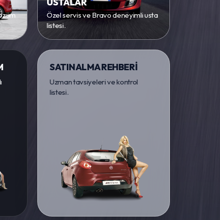
USTALAR
 çözüm
Özel servis ve Bravo deneyimli usta
listesi.
M
SATIN ALMA REHBERİ
ı
Uzman tavsiyeleri ve kontrol
listesi.