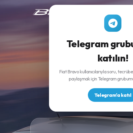
Fiat Bravo Rehberi
Fi
Telegram gru
katılın!
Bu sit
Fiat Bravo kullanıcılarıyla soru, tecrübe
sağlam
paylaşmak için Telegram grubumu
Telegram'a katıl