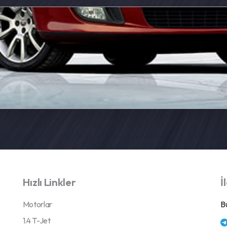
Hızlı Linkler
İ
Motorlar
Bu
1.4 T-Jet