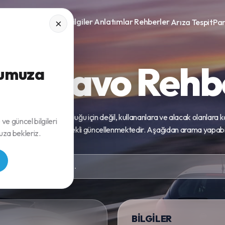
Bilgiler
Anlatımlar
Rehberler
Kronik Sorunlar
Arıza Tespit
Pa
×
at Bravo Rehb
bumuza
e Fiat Bravo sorunlu olduğu için değil, kullananlara ve alacak olanlara k
 ve güncel bilgileri
ası için yapılmıştır. Sürekli güncellenmektedir. Aşağıdan arama yapabili
za bekleriz.
BİLGİLER