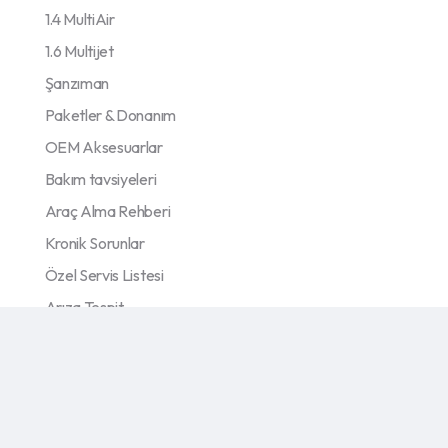
1.4 MultiAir
1.6 Multijet
Şanzıman
Paketler & Donanım
OEM Aksesuarlar
Bakım tavsiyeleri
Araç Alma Rehberi
Kronik Sorunlar
Özel Servis Listesi
Arıza Tespit
Galeri
© 2026 trzpro. Tüm hakları saklıdır.