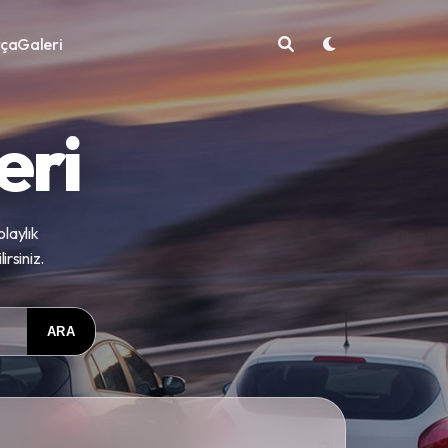
rça
Galeri
eri
olaylık
rsiniz.
ARA