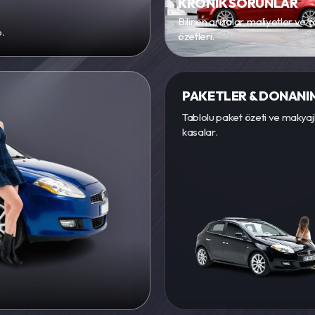
KRONİK SORUNLAR
Bilinen arızalar, maliyetler ve
o.
özetleri.
PAKETLER & DONANI
Tablolu paket özeti ve makyajl
kasalar.