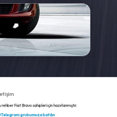
letişim
 rehber Fiat Bravo sahipleri için hazırlanmıştır.
Telegram grubumuza katılın