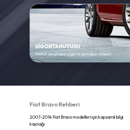
SİGORTA KUTUSU
Motor ve iç kabin sigorta şemaları, röleler.
Fiat Bravo Rehberi
2007-2014 Fiat Bravo modelleri için kapsamlı bilgi
kaynağı